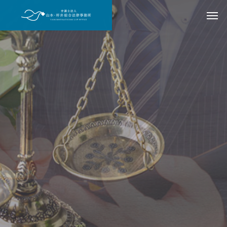
ご家族が逮捕された、警察から呼び出しを受けた
など、
突然の事態に不安を感じていませんか？
刑事事件の解決実績が豊富な弁護士が、
あなたの不安に寄り添い、迅速にサポートしま
す。