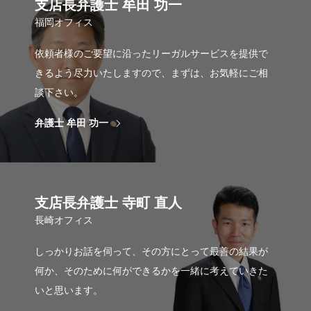
支店長弁護士 牟田 功一
福岡オフィス
依頼者様のご要望に沿ったリーガルサービスを提供で
きるよう尽力いたしますので、まずは、お気軽にご相
談下さい。
弁護士 牟田 功一
支店長弁護士 寺町 直人
長崎オフィス
しっかりお話を伺って、その方にとって最善の結果が
何か、そのために何ができるかを一緒に考えていきた
いと思います。