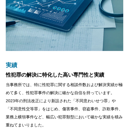
実績
こだわり
重要性
取り組み
性犯罪の解決に特化した高い専門性と実績
即日面会と早期釈放（身柄解放）へのこだわり
刑事事件の豊富な実績を持つ弁護士を選ぶ重要性
少年の未来を守るための「少年事件」への取り組
み
当事務所では、特に性犯罪に関する相談件数および解決実績が極
刑事事件は何よりも早期解決・スピードが命です。
弁護士業務は多岐にわたるため、事務所によっては刑事事件を日
当事務所は、これまで多数の少年事件を解決しており、少年事件
めて多く、性犯罪事件の解決に確かな自信を持っています。
当事務所では、急な逮捕によって身柄を拘束されてしまった方の
常的に取り扱っていない弁護士も少なくありません。
の解決実績も豊富です。
2023年の刑法改正により新設された「不同意わいせつ罪」や
ために、ご連絡をいただいた当日の「即日面会（接見）」を徹底
しかし、スピードと専門的な判断が求められる刑事事件において
少年の将来を守るためには、単に処分を軽くするだけでなく、少
「不同意性交等罪」をはじめ、傷害事件、窃盗事件、詐欺事件、
して心がけています。
は、「これまでにどのような事件を解決してきたか」という実績
年の更生をご本人と一緒に考え、二度と同じ過ちを繰り返さない
業務上横領事件など、幅広い犯罪類型において確かな実績を積み
また、逮捕後の身柄拘束が続くのを防ぐため、検察官による勾留
と経験が極めて重要です。当事務所には、日々刑事事件に注力し
ために家族との連携、学校や職場への復帰調整などの環境整備を
重ねてまいりました。
請求に対して勾留却下を求める手続きなど、早期釈放のための弁
ている実績豊富な弁護士が在籍しています。