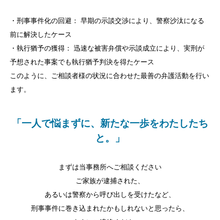
行っていくことが不可欠です。
護活動に力を入れています。適切なタイミングで迅速に対応する
こうした真摯な取り組みが、結果として少年院送致の回避へとつ
・刑事事件化の回避： 早期の示談交渉により、警察沙汰になる
ことが、その後の結果に大きく影響します。
ながります。
前に解決したケース
・執行猶予の獲得： 迅速な被害弁償や示談成立により、実刑が
予想された事案でも執行猶予判決を得たケース
このように、ご相談者様の状況に合わせた最善の弁護活動を行い
ます。
「一人で悩まずに、新たな一歩をわたしたち
と。」
まずは当事務所へご相談ください
ご家族が逮捕された、
あるいは警察から呼び出しを受けたなど、
刑事事件に巻き込まれたかもしれないと思ったら、