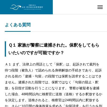
よくある質問
Ｑ１ 家族が警察に逮捕された。保釈をしてもら
いたいのですが可能ですか？
Ａ１ まず、法律上の用語として「保釈」は、起訴されて裁判を
待つ段階（被告人）で認められる身柄解放の手続きであり、起訴
される前の「逮捕・勾留」の段階では保釈を請求することはでき
ません。逮捕された段階では、保釈ではなく「勾留の阻止・釈
放」を目指す活動を行うことになります。 警察が被疑者を逮捕
した場合、48時間以内に検察官に送致（送検）するか釈放するか
を決定します。送検されると、検察官は24時間以内に釈放する
か、さらに10日間の身体拘束を求める「勾留請求」を行うかを判