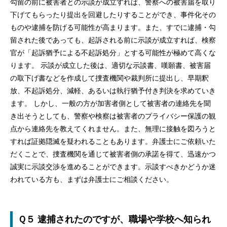
勾留の前に被害者との示談が成立すれば、警察への被害届を取り
下げてもらったり提出を回避したりすることができ、事件化その
ものや逮捕を防げる可能性が高まります。また、すでに逮捕・勾
留された後であっても、起訴される前に示談が成立すれば、検察
官が「起訴猶予による不起訴処分」とする可能性が極めて高くな
ります。 示談が成立した後は、適切な示談書、嘆願書、被害届
の取下げ書などを作成して捜査機関や裁判所に提出し、早期釈
放、不起訴処分、減軽、あるいは執行猶予付き判決を求めていき
ます。 しかし、一般の方が加害者側として被害者の連絡先を聞
き出そうとしても、警察や検察は被害者のプライバシー保護の観
点から連絡先を教えてくれません。また、無理に接触を図ろうと
すれば証拠隠滅を疑われることもあります。弁護士にご依頼いた
だくことで、捜査機関を通じて被害者側の承諾を得て、迅速かつ
誠実に示談交渉を進めることができます。示談すべきかどうか迷
われている方も、まずは弁護士にご相談ください。
Ｑ５ 逮捕されたのですが、職場や学校へ知られ