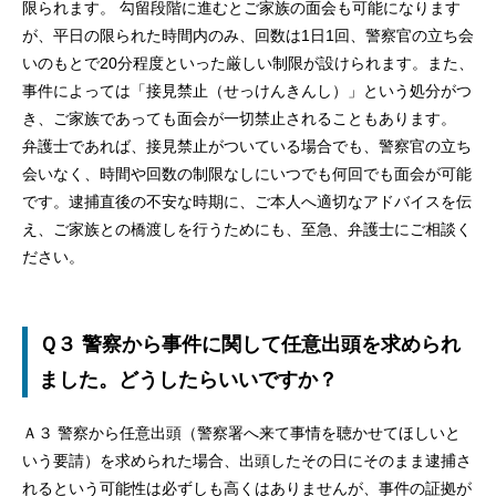
限られます。 勾留段階に進むとご家族の面会も可能になります
が、平日の限られた時間内のみ、回数は1日1回、警察官の立ち会
いのもとで20分程度といった厳しい制限が設けられます。また、
事件によっては「接見禁止（せっけんきんし）」という処分がつ
き、ご家族であっても面会が一切禁止されることもあります。
弁護士であれば、接見禁止がついている場合でも、警察官の立ち
会いなく、時間や回数の制限なしにいつでも何回でも面会が可能
です。逮捕直後の不安な時期に、ご本人へ適切なアドバイスを伝
え、ご家族との橋渡しを行うためにも、至急、弁護士にご相談く
ださい。
Ｑ３ 警察から事件に関して任意出頭を求められ
ました。どうしたらいいですか？
Ａ３ 警察から任意出頭（警察署へ来て事情を聴かせてほしいと
いう要請）を求められた場合、出頭したその日にそのまま逮捕さ
れるという可能性は必ずしも高くはありませんが、事件の証拠が