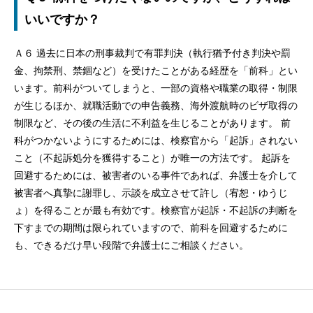
いいですか？
Ａ６ 過去に日本の刑事裁判で有罪判決（執行猶予付き判決や罰
金、拘禁刑、禁錮など）を受けたことがある経歴を「前科」とい
います。前科がついてしまうと、一部の資格や職業の取得・制限
が生じるほか、就職活動での申告義務、海外渡航時のビザ取得の
制限など、その後の生活に不利益を生じることがあります。 前
科がつかないようにするためには、検察官から「起訴」されない
こと（不起訴処分を獲得すること）が唯一の方法です。 起訴を
回避するためには、被害者のいる事件であれば、弁護士を介して
被害者へ真摯に謝罪し、示談を成立させて許し（宥恕・ゆうじ
ょ）を得ることが最も有効です。検察官が起訴・不起訴の判断を
下すまでの期間は限られていますので、前科を回避するために
も、できるだけ早い段階で弁護士にご相談ください。