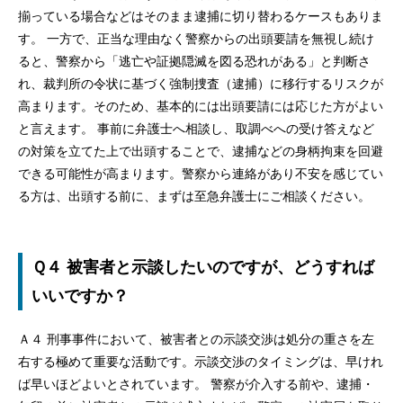
揃っている場合などはそのまま逮捕に切り替わるケースもありま
す。 一方で、正当な理由なく警察からの出頭要請を無視し続け
ると、警察から「逃亡や証拠隠滅を図る恐れがある」と判断さ
れ、裁判所の令状に基づく強制捜査（逮捕）に移行するリスクが
高まります。そのため、基本的には出頭要請には応じた方がよい
と言えます。 事前に弁護士へ相談し、取調べへの受け答えなど
の対策を立てた上で出頭することで、逮捕などの身柄拘束を回避
できる可能性が高まります。警察から連絡があり不安を感じてい
る方は、出頭する前に、まずは至急弁護士にご相談ください。
Ｑ４ 被害者と示談したいのですが、どうすれば
いいですか？
Ａ４ 刑事事件において、被害者との示談交渉は処分の重さを左
右する極めて重要な活動です。示談交渉のタイミングは、早けれ
ば早いほどよいとされています。 警察が介入する前や、逮捕・