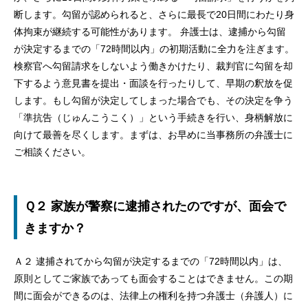
断します。勾留が認められると、さらに最長で20日間にわたり身
体拘束が継続する可能性があります。 弁護士は、逮捕から勾留
が決定するまでの「72時間以内」の初期活動に全力を注ぎます。
検察官へ勾留請求をしないよう働きかけたり、裁判官に勾留を却
下するよう意見書を提出・面談を行ったりして、早期の釈放を促
します。もし勾留が決定してしまった場合でも、その決定を争う
「準抗告（じゅんこうこく）」という手続きを行い、身柄解放に
向けて最善を尽くします。まずは、お早めに当事務所の弁護士に
ご相談ください。
Ｑ２ 家族が警察に逮捕されたのですが、面会で
きますか？
Ａ２ 逮捕されてから勾留が決定するまでの「72時間以内」は、
原則としてご家族であっても面会することはできません。この期
間に面会ができるのは、法律上の権利を持つ弁護士（弁護人）に