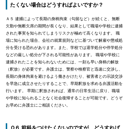
たくない場合はどうすればよいですか？
Ａ５ 逮捕によって長期の身柄拘束（勾留など）が続くと、無断
欠勤や無断欠席の期間が長くなり、結果として職場や学校に逮捕
された事実を知られてしまうリスクが極めて高くなります。 職
場に知られた場合、会社の就業規則などに基づいて解雇や懲戒処
分を受ける恐れがあります。また、学校では退学処分や停学処分
などの厳しい処分が下される可能性があります。 職場や学校に
逮捕されたことを知られないためには、一刻も早い身柄の解放
（釈放）が必要です。弁護士は、警察や検察官と迅速に交渉し、
長期の身体拘束を避けるよう働きかけたり、被害者との示談交渉
を早急に成立させたりすることで、早期釈放を求める弁護活動を
行います。 早期に釈放されれば、通常の日常生活に戻り、職場
や学校に知られることなく社会復帰することが可能です。どうぞ
お早めに弁護士にご相談ください。
Ｑ６ 前科をつけたくないのですが、どうすれば