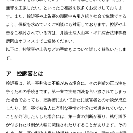
無罪を主張したい」といったご相談を数多くお受けしておりま
す。また、控訴審や上告審の期間中も引き続き社会で生活できる
よう、保釈を求めていくご相談にも対応しております。控訴や上
告をご検討されている方は、弁護士法人山本・坪井綜合法律事務
所岡山オフィスまでご連絡ください。
以下に、控訴審や上告などの手続きについて詳しく解説いたしま
す。
ア 控訴審とは
控訴審は、第一審判決に不服がある場合に、その判断の正当性を
争うための手続きです。第一審で実刑判決を言い渡されてしまっ
た場合であっても、控訴審において新たに被害者との示談が成立
したり、第一審で被告人に有利な事情が十分に考慮されていない
ことが判明したりした場合には、第一審の判断が覆り、執行猶予
が付されたり刑が大幅に減軽されたりすることがあります。その