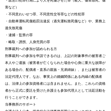
・故意の犯罪行為により人を死傷させた罪（殺人、傷害致死、傷
害など）
・不同意わいせつ罪、不同意性交等罪などの性犯罪
・自動車運転死傷処罰法違反（過失運転致死傷など）や、業務上
過失致死傷
・逮捕・監禁の罪
・略取・誘拐、人身売買の罪
刑事裁判への参加が認められる方
刑事裁判への参加を申請できるのは、上記の対象事件の被害者ご
本人やご遺族（被害者が亡くなられた場合や心身に重大な故障が
ある場合の、配偶者・直系の親族・兄弟姉妹）、または被害者の
法定代理人です。なお、事実上の婚姻関係にある内縁の配偶者
は、法律上の参加資格者には含まれません。また、これらの資格
者から正式に委託を受けた弁護士も参加代理人として法廷活動を
行うことができます。
当事務所のサポート