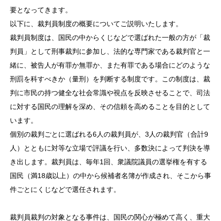
要となってきます。
以下に、裁判員制度の概要についてご説明いたします。
裁判員制度は、国民の中からくじなどで選ばれた一般の方が「裁
判員」として刑事裁判に参加し、法的な専門家である裁判官と一
緒に、被告人が有罪か無罪か、また有罪である場合にどのような
刑罰を科すべきか（量刑）を判断する制度です。この制度は、裁
判に市民の持つ健全な社会常識や視点を反映させることで、司法
に対する国民の理解を深め、その信頼を高めることを目的として
います。
個別の裁判ごとに選ばれる6人の裁判員が、3人の裁判官（合計9
人）とともに対等な立場で評議を行い、多数決によって判決を導
き出します。裁判員は、毎年1回、衆議院議員の選挙権を有する
国民（満18歳以上）の中から候補者名簿が作成され、そこから事
件ごとにくじなどで選任されます。
裁判員裁判の対象となる事件は、国民の関心が極めて高く、重大