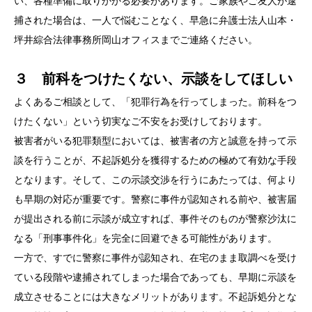
い、各種準備に取りかかる必要があります。ご家族やご友人が逮
捕された場合は、一人で悩むことなく、早急に弁護士法人山本・
坪井綜合法律事務所岡山オフィスまでご連絡ください。
３ 前科をつけたくない、示談をしてほしい
よくあるご相談として、「犯罪行為を行ってしまった。前科をつ
けたくない」という切実なご不安をお受けしております。
被害者がいる犯罪類型においては、被害者の方と誠意を持って示
談を行うことが、不起訴処分を獲得するための極めて有効な手段
となります。そして、この示談交渉を行うにあたっては、何より
も早期の対応が重要です。警察に事件が認知される前や、被害届
が提出される前に示談が成立すれば、事件そのものが警察沙汰に
なる「刑事事件化」を完全に回避できる可能性があります。
一方で、すでに警察に事件が認知され、在宅のまま取調べを受け
ている段階や逮捕されてしまった場合であっても、早期に示談を
成立させることには大きなメリットがあります。不起訴処分とな