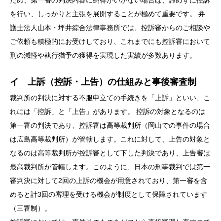
ため、第一審の判決内容に納得がいかない場合は、諦めずに控訴
を行い、しっかりと主張を展開することが極めて重要です。 弁
護士法人山本・坪井綜合法律事務所では、控訴審からのご相談や
ご依頼も積極的にお受けしており、これまでにも控訴審において
刑の減軽や執行猶予の獲得を実現した実績が多数あります。
イ 上訴（控訴・上告）の仕組みと事後審査制
裁判所の判決に対する不服申立ての手続きを「上訴」といい、こ
れには「控訴」と「上告」があります。 控訴の対象となるのは
第一審の判決であり、控訴審は高等裁判所（岡山での事件の場合
は広島高等裁判所）が管轄します。これに対して、上告の対象と
なるのは高等裁判所が控訴審として下した判決であり、上告審は
最高裁判所が管轄します。このように、日本の刑事裁判では第一
審判決に対して2回の上訴の機会が用意されており、第一審を含
めると計3回の審理を受ける機会が制度として保障されています
（三審制）。