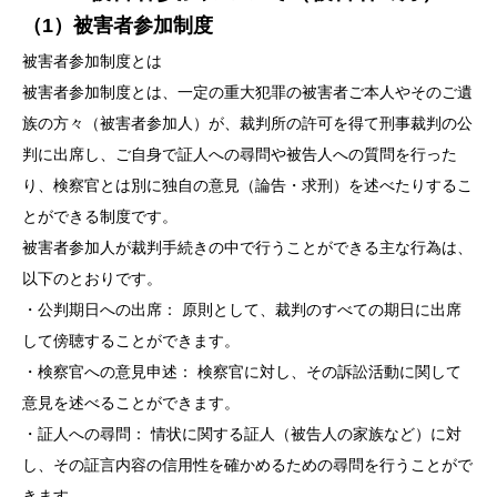
（1）被害者参加制度
被害者参加制度とは
被害者参加制度とは、一定の重大犯罪の被害者ご本人やそのご遺
族の方々（被害者参加人）が、裁判所の許可を得て刑事裁判の公
判に出席し、ご自身で証人への尋問や被告人への質問を行った
り、検察官とは別に独自の意見（論告・求刑）を述べたりするこ
とができる制度です。
被害者参加人が裁判手続きの中で行うことができる主な行為は、
以下のとおりです。
・公判期日への出席： 原則として、裁判のすべての期日に出席
して傍聴することができます。
・検察官への意見申述： 検察官に対し、その訴訟活動に関して
意見を述べることができます。
・証人への尋問： 情状に関する証人（被告人の家族など）に対
し、その証言内容の信用性を確かめるための尋問を行うことがで
きます。