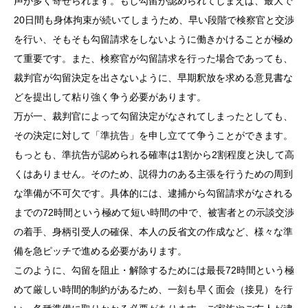
声が多く寄せられます。もし勾留が認められてしまえば、最大で
20日間も身体拘束が続いてしまうため、早い段階で検察官と交渉
を行い、そもそも勾留請求をしないように働きかけることが極め
て重要です。また、検察官が勾留請求を行った場合であっても、
裁判官が勾留決定を出さないように、早期釈放を求める意見書な
どを提出して粘り強く争う必要があります。
万が一、裁判官によって勾留決定がなされてしまったとしても、
その決定に対して「準抗告」を申し立てて争うことができます。
もっとも、準抗告が認められる確率は1割から2割程度と決して高
くはありません。そのため、説得力のある主張を行うための周到
な準備が不可欠です。具体的には、逮捕から勾留請求がなされる
までの72時間という極めて短い時間の中で、被害者との示談交渉
の着手、身柄引受人の確保、本人の反省文の作成など、様々な準
備を急ピッチで進める必要があります。
このように、勾留を阻止・解除するためには最長72時間という極
めて厳しい時間的制約があるため、一刻も早く面会（接見）を行