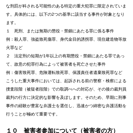
な刑罰が科される可能性のある特定の重大犯罪に限定されていま
す。具体的には、以下の2つの基準に該当する事件が対象となり
ます。
１ 死刑、または無期の懲役・禁錮にあたる罪に係る事件
例：殺人罪、強盗致死傷罪、身代金目的誘拐罪、現住建造物等放
火罪など
２ 法定刑の短期が1年以上の有期懲役・禁錮にあたる罪であっ
て、故意の犯罪行為によって被害者を死亡させた事件
例：傷害致死罪、危険運転致死罪、保護責任者遺棄致死罪など
こうした重大事件においては、起訴される前の警察・検察による
捜査段階（被疑者段階）での取調べへの対応が、その後の裁判員
裁判の行方に決定的な影響を及ぼします。そのため、早期に刑事
事件の経験が豊富な弁護士を選任し、迅速かつ綿密な弁護活動を
行うことが極めて重要です。
１０ 被害者参加について（被害者の方）