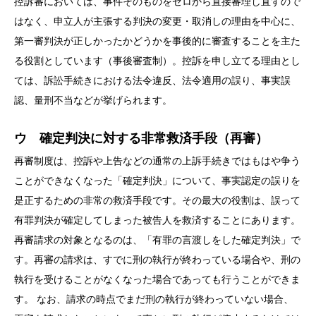
控訴審においては、事件そのものをゼロから直接審理し直すので
はなく、申立人が主張する判決の変更・取消しの理由を中心に、
第一審判決が正しかったかどうかを事後的に審査することを主た
る役割としています（事後審査制）。控訴を申し立てる理由とし
ては、訴訟手続きにおける法令違反、法令適用の誤り、事実誤
認、量刑不当などが挙げられます。
ウ 確定判決に対する非常救済手段（再審）
再審制度は、控訴や上告などの通常の上訴手続きではもはや争う
ことができなくなった「確定判決」について、事実認定の誤りを
是正するための非常の救済手段です。その最大の役割は、誤って
有罪判決が確定してしまった被告人を救済することにあります。
再審請求の対象となるのは、「有罪の言渡しをした確定判決」で
す。再審の請求は、すでに刑の執行が終わっている場合や、刑の
執行を受けることがなくなった場合であっても行うことができま
す。 なお、請求の時点でまだ刑の執行が終わっていない場合、