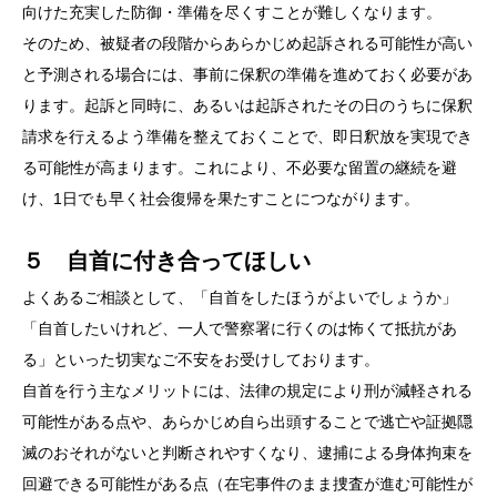
向けた充実した防御・準備を尽くすことが難しくなります。
そのため、被疑者の段階からあらかじめ起訴される可能性が高い
と予測される場合には、事前に保釈の準備を進めておく必要があ
ります。起訴と同時に、あるいは起訴されたその日のうちに保釈
請求を行えるよう準備を整えておくことで、即日釈放を実現でき
る可能性が高まります。これにより、不必要な留置の継続を避
け、1日でも早く社会復帰を果たすことにつながります。
５ 自首に付き合ってほしい
よくあるご相談として、「自首をしたほうがよいでしょうか」
「自首したいけれど、一人で警察署に行くのは怖くて抵抗があ
る」といった切実なご不安をお受けしております。
自首を行う主なメリットには、法律の規定により刑が減軽される
可能性がある点や、あらかじめ自ら出頭することで逃亡や証拠隠
滅のおそれがないと判断されやすくなり、逮捕による身体拘束を
回避できる可能性がある点（在宅事件のまま捜査が進む可能性が