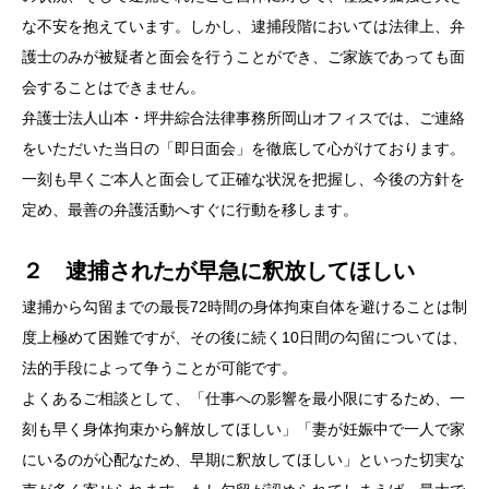
な不安を抱えています。しかし、逮捕段階においては法律上、弁
護士のみが被疑者と面会を行うことができ、ご家族であっても面
会することはできません。
弁護士法人山本・坪井綜合法律事務所岡山オフィスでは、ご連絡
をいただいた当日の「即日面会」を徹底して心がけております。
一刻も早くご本人と面会して正確な状況を把握し、今後の方針を
定め、最善の弁護活動へすぐに行動を移します。
２ 逮捕されたが早急に釈放してほしい
逮捕から勾留までの最長72時間の身体拘束自体を避けることは制
度上極めて困難ですが、その後に続く10日間の勾留については、
法的手段によって争うことが可能です。
よくあるご相談として、「仕事への影響を最小限にするため、一
刻も早く身体拘束から解放してほしい」「妻が妊娠中で一人で家
にいるのが心配なため、早期に釈放してほしい」といった切実な