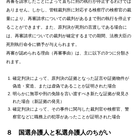
再審を請求したことによって直ちに刑の執行が停止するわけでは
ありません。しかし、管轄裁判所に対応する検察庁の検察官の裁
量により、再審請求についての裁判があるまで刑の執行を停止す
ることができます。また、原判決が死刑の言渡しである場合に
は、再審請求についての裁判が確定するまでの期間、法務大臣の
死刑執行命令に猶予が与えられます。
再審が認められる理由（再審事由）は、主に以下の3つに分類さ
れます。
確定判決によって、原判決の証拠となった証言や証拠物件が
偽造・変造、または虚偽であることが証明された場合
明らかに無罪や刑の免除を言い渡すべき新たな証拠が発見さ
れた場合（新証拠の発見）
確定判決によって、その事件に関与した裁判官や検察官、警
察官などに職務上の犯罪があったことが証明された場合
８ 国選弁護人と私選弁護人のちがい