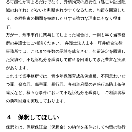
る可能性が高まるだけでなく、身柄拘束の必要性（逃亡や証拠隠
滅のおそれ）がないと判断されやすくなるため、勾留を回避した
り、身柄拘束の期間を短縮したりする強力な理由にもなり得ま
す。
万が一、刑事事件に関与してしまった場合は、一刻も早く当事務
所の弁護士にご相談ください。 弁護士法人山本・坪井綜合法律
事務所では、これまで多数の示談を成立させ、勾留決定を回避し
た実績や、不起訴処分を獲得して前科を回避してきた豊富な実績
があります。
これまで当事務所では、青少年保護育成条例違反、不同意わいせ
つ罪、窃盗罪、傷害罪、暴行罪、各都道府県の迷惑行為防止条例
違反など、様々な事件において不起訴処分を獲得し、ご相談者様
の前科回避を実現しております。
４ 保釈してほしい
保釈とは、保釈保証金（保釈金）の納付を条件として勾留の執行