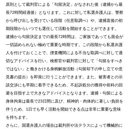
原則として裁判官による「勾留決定」がなされた後（逮捕から最
長72時間経過後）となります。これに対して私選弁護人は、警察
から呼び出しを受けている段階（任意取調べ）や、逮捕直後の初
期段階からいつでも選任して活動を開始することができます。
逮捕から勾留決定までの最長72時間は、ご家族であっても面会が
一切認められない極めて重要な時期です。この段階から私選弁護
人を付けておくことで、捜査機関による不当な取調べに対して適
切なアドバイスを行い、検察官や裁判官に対して「勾留をすべき
ではない」と働きかける身柄解放活動（勾留却下の申し立てや意
見書の提出）を即座に行うことができます。また、被害者との示
談交渉にも早期に着手できるため、不起訴処分の獲得や前科の回
避を目指す上で大きなアドバイスとなります。逮捕・勾留による
身体拘束は最長で23日間に及び、精神的・肉体的に著しい負担を
伴うため、1日でも早く活動を開始できる点は非常に重要な意味
を持ちます。
さらに、国選弁護人の場合は裁判所や法テラスによって機械的に