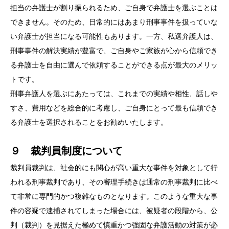
担当の弁護士が割り振られるため、ご自身で弁護士を選ぶことは
できません。そのため、日常的にはあまり刑事事件を扱っていな
い弁護士が担当になる可能性もあります。一方、私選弁護人は、
刑事事件の解決実績が豊富で、ご自身やご家族が心から信頼でき
る弁護士を自由に選んで依頼することができる点が最大のメリッ
トです。
刑事弁護人を選ぶにあたっては、これまでの実績や相性、話しや
すさ、費用などを総合的に考慮し、ご自身にとって最も信頼でき
る弁護士を選択されることをお勧めいたします。
９ 裁判員制度について
裁判員裁判は、社会的にも関心が高い重大な事件を対象として行
われる刑事裁判であり、その審理手続きは通常の刑事裁判に比べ
て非常に専門的かつ複雑なものとなります。このような重大な事
件の容疑で逮捕されてしまった場合には、被疑者の段階から、公
判（裁判）を見据えた極めて慎重かつ強固な弁護活動の対策が必