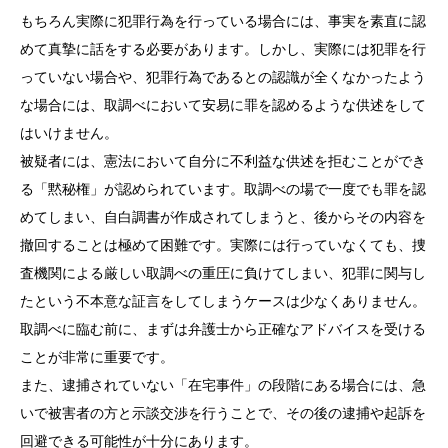
もちろん実際に犯罪行為を行っている場合には、事実を素直に認
めて真摯に話をする必要があります。しかし、実際には犯罪を行
っていない場合や、犯罪行為であるとの認識が全くなかったよう
な場合には、取調べにおいて安易に罪を認めるような供述をして
はいけません。
被疑者には、憲法において自分に不利益な供述を拒むことができ
る「黙秘権」が認められています。取調べの場で一度でも罪を認
めてしまい、自白調書が作成されてしまうと、後からその内容を
撤回することは極めて困難です。実際には行っていなくても、捜
査機関による厳しい取調べの重圧に負けてしまい、犯罪に関与し
たという不本意な証言をしてしまうケースは少なくありません。
取調べに臨む前に、まずは弁護士から正確なアドバイスを受ける
ことが非常に重要です。
また、逮捕されていない「在宅事件」の段階にある場合には、急
いで被害者の方と示談交渉を行うことで、その後の逮捕や起訴を
回避できる可能性が十分にあります。