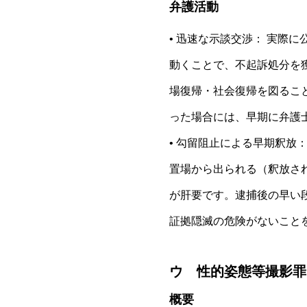
弁護活動
• 迅速な示談交渉： 実際
動くことで、不起訴処分を
場復帰・社会復帰を図るこ
った場合には、早期に弁護
• 勾留阻止による早期釈放
置場から出られる（釈放さ
が肝要です。逮捕後の早い
証拠隠滅の危険がないこと
ウ 性的姿態等撮影罪
概要