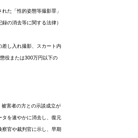
された「性的姿態等撮影罪」
記録の消去等に関する法律）
の差し入れ撮影、スカート内
懲役または300万円以下の
、被害者の方との示談成立が
ータを速やかに消去し、復元
検察官や裁判官に示し、早期