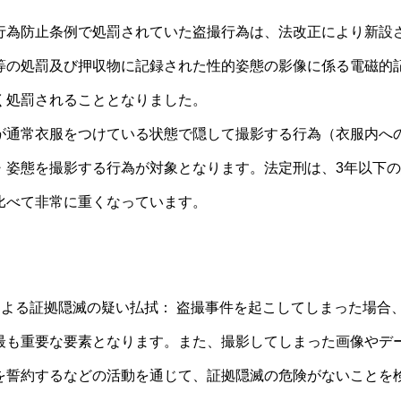
行為防止条例で処罰されていた盗撮行為は、法改正により新設
等の処罰及び押収物に記録された性的姿態の影像に係る電磁的
く処罰されることとなりました。
が通常衣服をつけている状態で隠して撮影する行為（衣服内へ
・姿態を撮影する行為が対象となります。法定刑は、3年以下の
比べて非常に重くなっています。
による証拠隠滅の疑い払拭： 盗撮事件を起こしてしまった場合
最も重要な要素となります。また、撮影してしまった画像やデ
を誓約するなどの活動を通じて、証拠隠滅の危険がないことを