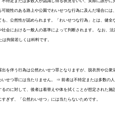
、不特定または多数人が認識し得る状況をいい、実際に誰かに
る可能性のある路上や公園でわいせつな行為に及んだ場合には
ても、公然性が認められます。「わいせつな行為」とは、健全
や社会における一般人の基準によって判断されます。 なお、法
たは拘留若しくは科料です。
露出を伴う行為は公然わいせつ罪となりますが、脱衣所や公衆
わいせつ罪には当たりません。 ⇒ 前者は不特定または多数の
するのに対して、後者は着替えや体を拭くことが想定された施
にすぎず、「公然わいせつ」には当たらないためです。