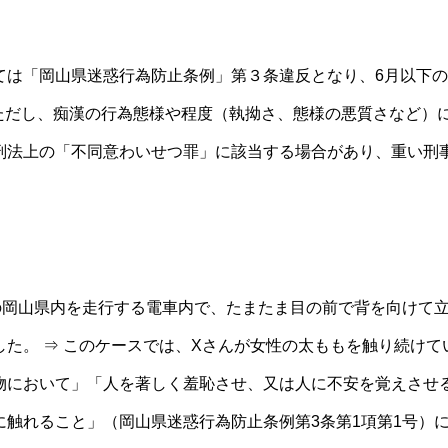
ては「岡山県迷惑行為防止条例」第３条違反となり、6月以下の
す。ただし、痴漢の行為態様や程度（執拗さ、態様の悪質さなど
刑法上の「不同意わいせつ罪」に該当する場合があり、重い刑
の岡山県内を走行する電車内で、たまたま目の前で背を向けて立
した。 ⇒ このケースでは、Xさんが女性の太ももを触り続け
物において」「人を著しく羞恥させ、又は人に不安を覚えさせ
に触れること」（岡山県迷惑行為防止条例第3条第1項第1号）