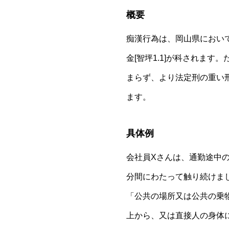
概要
痴漢行為は、岡山県におい
金[智坪1.1]が科されま
まらず、より法定刑の重い
ます。
具体例
会社員Xさんは、通勤途中
分間にわたって触り続けま
「公共の場所又は公共の乗
上から、又は直接人の身体