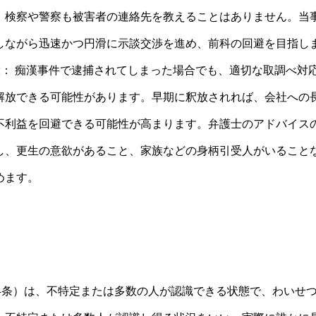
、検察や警察も被害者の連絡先を教えることはありません。当
しながら迅速かつ円滑に示談交渉を進め、前科の回避を目指し
放： 痴漢事件で逮捕されてしまった場合でも、適切な取調べ対
解放できる可能性があります。早期に釈放されれば、会社への
不利益を回避できる可能性が高まります。弁護士のアドバイス
し、更生の意欲があること、家族などの身柄引受人がいること
めます。
74条）は、不特定または多数の人が認識できる状態で、わいせ