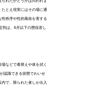
見られたかどうかは問われま
、たとえ現実にはその場に通
な性秩序や性的風俗を害する
定刑は、6月以下の懲役若し
浴場などで着替えや体を拭く
人が認識できる状態でわいせ
設内で、限られた者しか出入